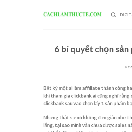
Skip
to
DIGI
content
6 bí quyết chọn sản
PO
Bất kỳ một ai làm affiliate thành công h
khi tham gia clickbank ai cũng nghĩ rằng
clickbank sau vào chọn lấy 1 sản phẩm b
Nhưng thật sự nó không đơn giản như thế,
lắng, tại sao mình vẫn chưa được sales 