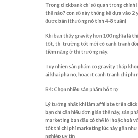
Trong clickbank chỉ số quan trọng chính 
thế nào? con số này thống kê dựa vào 2 y
được bán (thường nó tính 4-8 tuần)
Khi bạn thấy gravity hơn 100 nghĩa là th
tốt, thị trường tốt mới có cạnh tranh đ
tiềm năng ở thị trường này.
Tuy nhiên sản phẩm có gravity thấp khôn
ai khai phá nó, hoặc ít cạnh tranh chi ph
B4: Chọn nhiều sản phẩm hỗ trợ
Lý tưởng nhất khi làm affiliate trên cli
bạn chỉ cần hiểu đơn giản thế này, sản ph
marketing ban đầu có thể lời hoặc hoà v
tốt thì chi phí marketing lúc này gần nh
nghiệp uy tín