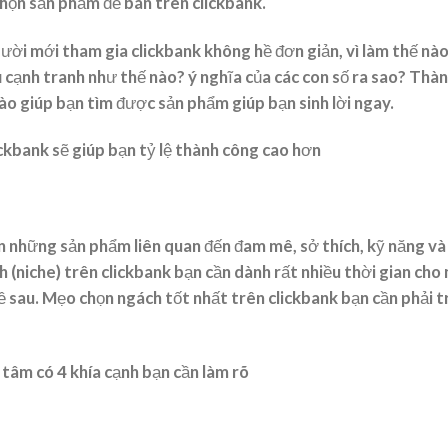
họn sản phẩm để bán trên clickbank.
ười mới tham gia clickbank không hề đơn giản, vì làm thế nào
ủ cạnh tranh như thế nào? ý nghĩa của các con số ra sao? Thà
ào giúp bạn tìm được sản phẩm giúp bạn sinh lời ngay.
kbank sẽ giúp bạn tỷ lệ thành công cao hơn
ọn những sản phẩm liên quan đến đam mê, sở thích, kỹ năng và
 (niche) trên clickbank bạn cần dành rất nhiều thời gian cho
 về sau. Mẹo chọn ngách tốt nhất trên clickbank bạn cần phải t
 tâm có 4 khía cạnh bạn cần làm rõ