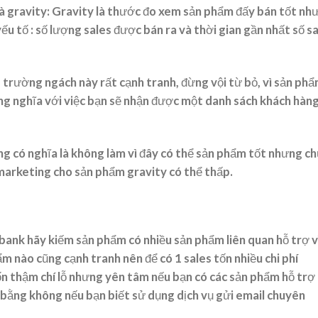
là gravity: Gravity là thước đo xem sản phẩm đấy bán tốt nh
ếu tố : số lượng sales được bán ra và thời gian gần nhất số s
ị trường ngách này rất cạnh tranh, đừng vội từ bỏ, vì sản ph
ồng nghĩa với việc bạn sẽ nhận được một danh sách khách hàn
g có nghĩa là không làm vì đây có thể sản phẩm tốt nhưng c
í marketing cho sản phẩm gravity có thể thấp.
ckbank hãy kiếm sản phẩm có nhiều sản phẩm liên quan hỗ trợ v
ẩm nào cũng cạnh tranh nên để có 1 sales tốn nhiều chi phí
ốn thậm chí lỗ nhưng yên tâm nếu bạn có các sản phẩm hỗ trợ
ư bằng không nếu bạn biết sử dụng dịch vụ gửi email chuyên