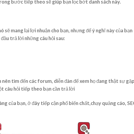
rong bước tiếp theo sẽ giúp bạn lọc bớt danh sách này.
nó sẽ mang lại lợi nhuận cho bạn, nhưng để ý nghĩ này của bạn
đầu trả lời những câu hỏi sau:
n nên tìm đến các forum, diễn đàn để xem họ đang thật sự gặ
ột câu hỏi tiếp theo bạn cần trả lời
ng của bạn, ở đây tiếp cận phổ biến chất,chạy quảng cáo, S