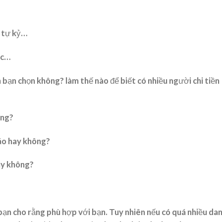
, tự kỷ…
ic…
 bạn chọn không? làm thế nào để biết có nhiều người chi tiền
ông?
cáo hay không?
ày không?
bạn cho rằng phù hợp với bạn. Tuy nhiên nếu có quá nhiều da