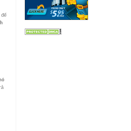
 để
nh
 nó
rả