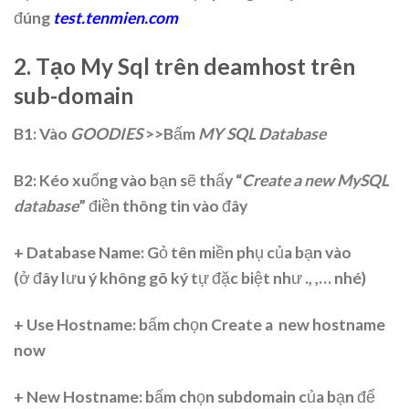
đúng
test.tenmien.com
2. Tạo My Sql trên deamhost trên
sub-domain
B1: Vào
GOODIES
>>Bấm
MY SQL Database
B2: Kéo xuống vào bạn sẽ thấy “
Create a new MySQL
database
” điền thông tin vào đây
+ Database Name: Gỏ tên miền phụ của bạn vào
(ở đây lưu ý không gõ ký tự đặc biệt như ., ,… nhé)
+ Use Hostname: bấm chọn Create a new hostname
now
+ New Hostname: bấm chọn subdomain của bạn để