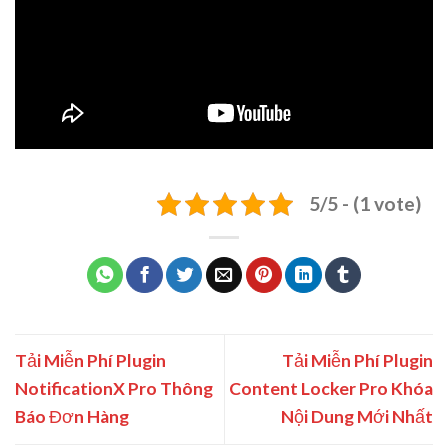
5/5 - (1 vote)
Tải Miễn Phí Plugin
Tải Miễn Phí Plugin
NotificationX Pro Thông
Content Locker Pro Khóa
Báo Đơn Hàng
Nội Dung Mới Nhất