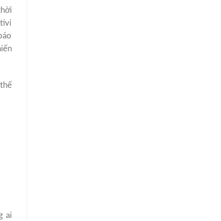
thời
tivi
 báo
hiến
 thế
g ai