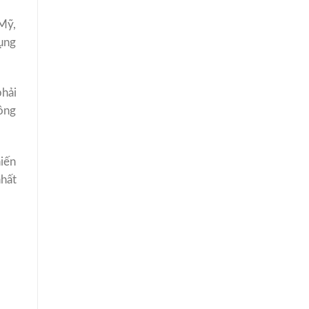
 Mỹ,
dụng
hải
hông
hiến
nhất