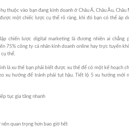
 phụ thuộc vào bạn đang kinh doanh ở Châu Á, Châu Âu, Châu
được một chiếc lược cụ thể rõ ràng, khi đó bạn có thể áp 
ập chiến lược digital marketing là đương nhiên ai chẳng p
đến 75% công ty cá nhân kinh doanh online hay trực tuyến k
 cụ thể.
nh là xu thế bạn phải biết được xu thế để có một kế hoạch c
eo xu hướng để tránh phải tụt hậu. Tiết lộ 5 xu hướng mới 
iếp tục gia tăng nhanh
rở nên quan trọng hơn bao giờ hết